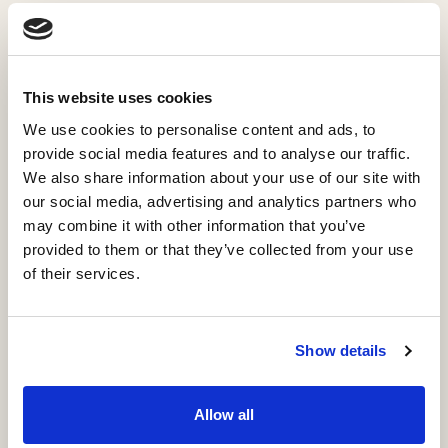
Les Utilisateurs reconnaissent et conviennent qu'il
relève de leur responsabilité d'examiner
régulièrement la présente politique de
confidentialité et de s'informer de modifications.
This website uses cookies
We use cookies to personalise content and ads, to
provide social media features and to analyse our traffic.
La conservation des données
We also share information about your use of our site with
our social media, advertising and analytics partners who
La Société prend toutes les mesures raisonnables
may combine it with other information that you’ve
pour s'assurer que vos données personnelles soient
provided to them or that they’ve collected from your use
traitées pour la période minimale nécessaire aux
of their services.
fins énoncées dans la présente politique de
confidentialité. Les critères pour déterminer la
durée pour laquelle nous conserverons vos données
personnelles collectées lors de l'utilisation du Site
Show details
sont les suivants :
Utilisation de l'adresse électronique de contact :
Allow all
tant que nous maintenons une relation continue