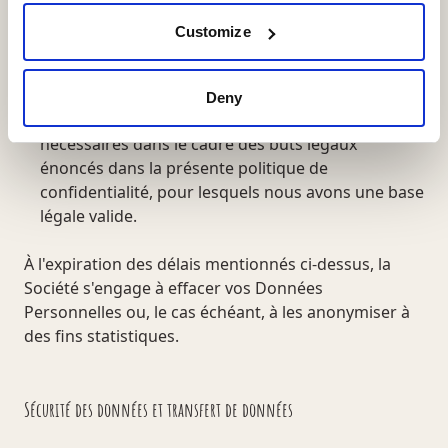
avec vous.
Cookies : les cookies que nous collectons depuis
Customize
votre navigateur, sauf en cas d'effacement de
votre part, seront automatiquement effacés après
une période de 13 mois maximum.
Deny
Tant que vos données personnelles sont
nécessaires dans le cadre des buts légaux
énoncés dans la présente politique de
confidentialité, pour lesquels nous avons une base
légale valide.
À l'expiration des délais mentionnés ci-dessus, la
Société s'engage à effacer vos Données
Personnelles ou, le cas échéant, à les anonymiser à
des fins statistiques.
Sécurité des données et transfert de données